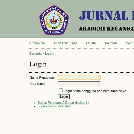
BERANDA
TENTANG KAMI
LOGIN
DAFTAR
CARI
Beranda
>
Login
Login
Nama Pengguna
Kata Sandi
Ingat nama pengguna dan kata sandi saya.
Bukan Pengguna? Daftar di situs ini
Lupa kata sandi Anda?